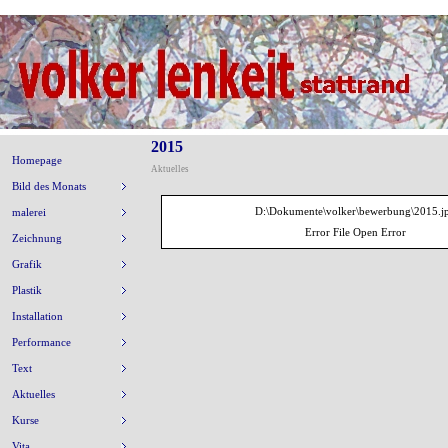
2015
Homepage
Aktuelles
Bild des Monats
D:\Dokumente\volker\bewerbung\2015.j
malerei
Error File Open Error
Zeichnung
Grafik
Plastik
Installation
Performance
Text
Aktuelles
Kurse
Vita