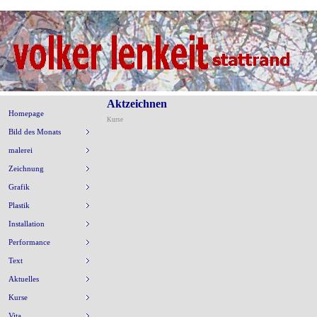
Aktzeichnen
Homepage
Kurse
Bild des Monats
malerei
Zeichnung
Grafik
Plastik
Installation
Performance
Text
Aktuelles
Kurse
Vita