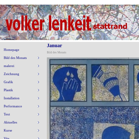
Januar
Homepage
Bild des Monats
Bild des Monats
malerei
Zeichnung
Grafik
Plastik
Installation
Performance
Text
Aktuelles
Kurse
Vita