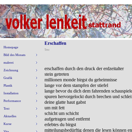
Erschaffen
Homepage
Text
Bild des Monats
malerei
erschaffen durch den druck der erdzeitalter
Zeichnung
stein getreten
Grafik
millionen monde birgst du geheimnisse
lange vor dem stampfen der stiefel
Plastik
lange bevor du dich dem fahrenden schauspiele
Installation
spuren hervorgelockt durch brechen und schlei
Performance
deine glatte haut gabst
um mit fett
Text
schicht um schicht
Aktuelles
aufgetragen und entfernt
Kurse
erlebtes du birgst
mitteilungsbedürftig denen die lesen können en
Vita