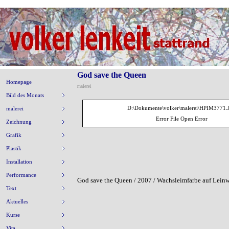
God save the Queen
Homepage
malerei
Bild des Monats
D:\Dokumente\volker\malerei\HPIM3771.
malerei
Error File Open Error
Zeichnung
Grafik
Plastik
Installation
Performance
God save the Queen / 2007 / Wachsleimfarbe auf Lein
Text
Aktuelles
Kurse
Vita