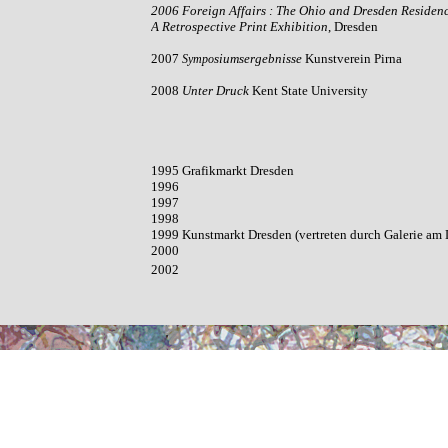
2006
Foreign Affairs : The Ohio and Dresden Reside
A Retrospect
ive Print Exhibition
, Dresden
2007
siumsergebnisse
Kunstverein Pirna
Sympo
2008
Unter Druck
Kent State University
1995
Grafikmarkt Dresden
1996
1997
1998
1999
Kunstmarkt Dresden (vertreten durch Galerie a
2000
2002