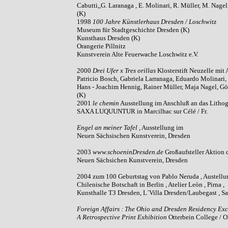
Cabutti,,G
. Laranaga ,
E.
Molinari,
R.
Müller, M. Nagel
(K)
1998
100 Jahre Künstlerhaus Dresden / Loschwitz
Museum für Stadtgeschichte Dresden
(K)
Kunsthaus Dresden
(K)
Orangerie Pillnitz
Kunstverein Alte Feuerwache Loschwitz e.V.
2000
Drei Ufer x Tres orillas
Klosterstift Neuzelle mit 
Patricio Bosch, Gabriela Larranaga, Eduardo Molinari,
Hans - Joachim Hennig, Rainer Müller, Maja Nagel, Gö
(K)
2001
le chemin
Ausstellung im Anschluß an das Lith
SAXA LUQUUNTUR in Marcilhac sur Célé / Fr.
Engel an meiner Tafel
, Ausstellung im
Neuen Sächsischen Kunstverein,
Dresden
2003
www.schoeninDresden.de
Großaufsteller Aktion 
Neuen Sächsichen Kunstverein,
Dresden
2004
zum 100 Geburtstag von Pablo Neruda , Austellu
Chilenische Botschaft in Berlin , Atelier Leòn , Pirna ,
Kunsthalle T3 D
resden,
L´Villa Dresden/Laubegast , S
Foreign Affairs : The Ohio and Dresden Residency Ex
A Retrospective Print
Exhibition
Otterbein College / O