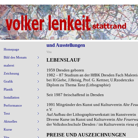
und Ausstellungen
Homepage
Vita
Bild des Monats
LEBENSLAUF
malerei
1959
Dresden geboren
Zeichnung
1982 – 87 Studium an der HfBK Dresden Fach Malerei
bei H.Giebe, J.Heisig, Prof. G. Kettner, U.Rzodetczko
Grafik
Diplom zu Thema
Tanz
(Lithographie)
Plastik
Seit 1987
freischaffend in Dresden
Installation
1991
M
itgründer des Kunst und Kulturvere
in
Alte Fe
Performance
e.V.
Text
Auf
Aufba
u der Lithographiewerkstatt im Kunstverein
Diverse
Kurse im Kunst und Kulturverein
Alte Feuerw
Aktuelles
der Volkshochschule Dresden / im Kulturverein
riesa e
Kurse
PREISE
UND AUSZEICHNUNGEN
Vita