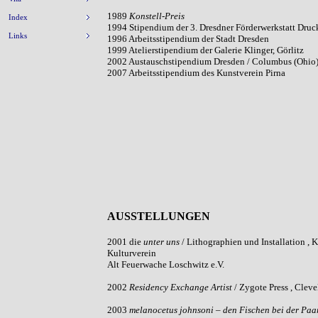
1989
Konstell-Preis
Index
1994
Stipendium der 3. Dresdner Förderwerkstatt Dru
Links
1996
Arbeitsstipendium der Stadt Dresden
1999 Atelierstipendium der Galerie Klinger, Görlitz
2002
Austauschstipendium Dresden / Columbus (Ohio
2007
Arbeitsstipendium des Kunstverein Pirna
AUSSTELLUNGEN
2001 die
unter uns
/ Lithographien und Installation , 
Kulturverein
Alt Feuerwache Loschwitz e.V.
2002
Residency Exchange Artist
/ Zygote Press , Cleve
2003
melanocetus johnsoni – den Fischen bei der Pa