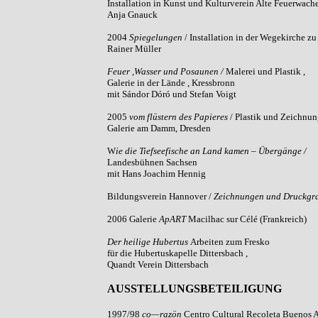
Installation in Kunst und Kulturverein Alte Feuerwache
Anja Gnauck
2004
Spiegelungen
/ Installation in der Wegekirche 
Rainer Müller
Feuer ,Wasser und Posaunen /
Malerei und Plastik ,
Galerie in der Lände , Kressbronn
mit Sándor Dóró und Stefan Voigt
2005
vom flüstern des Papieres
/ Plastik und Zeichnun
Galerie am Damm, Dresden
W
ie die Tiefseefische an Land kamen – Übergänge /
Landesbühnen Sachsen
mit Hans Joachim Hennig
Bildungsverein Hannover /
Zeichnungen und Druckgra
2006 Galerie
ApART
Macilhac sur Célé (Frankreich)
Der heilige Hubertus
Arbeiten zum Fresko
für die Hubertuskapelle Dittersbach ,
Quandt Verein Dittersbach
AUSSTELLUNGSBETEILIGUNG
1997/98
co—razön
Centro Cultural Recoleta Buenos A